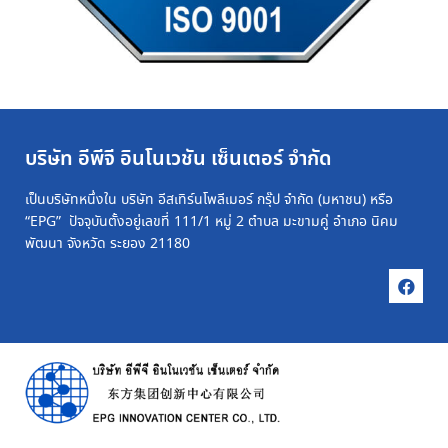
บริษัท อีพีจี อินโนเวชัน เซ็นเตอร์ จำกัด
เป็นบริษัทหนึ่งใน บริษัท อีสเทิร์นโพลีเมอร์ กรุ๊ป จำกัด (มหาชน) หรือ
“EPG” ปัจจุบันตั้งอยู่เลขที่ 111/1 หมู่ 2 ตำบล มะขามคู่ อำเภอ นิคม
พัฒนา จังหวัด ระยอง 21180