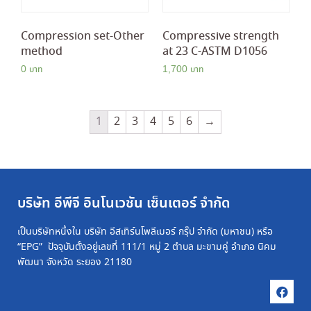
Compression set-Other
Compressive strength
method
at 23 C-ASTM D1056
0
1,700
1
2
3
4
5
6
→
บริษัท อีพีจี อินโนเวชัน เซ็นเตอร์ จำกัด
เป็นบริษัทหนึ่งใน บริษัท อีสเทิร์นโพลีเมอร์ กรุ๊ป จำกัด (มหาชน) หรือ
“EPG” ปัจจุบันตั้งอยู่เลขที่ 111/1 หมู่ 2 ตำบล มะขามคู่ อำเภอ นิคม
พัฒนา จังหวัด ระยอง 21180