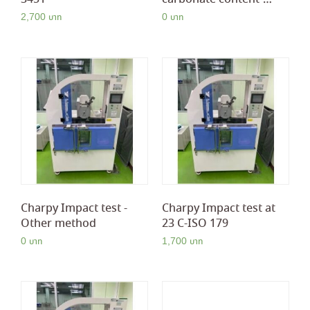
Other method
2,700
0
Charpy Impact test -
Charpy Impact test at
Other method
23 C-ISO 179
0
1,700