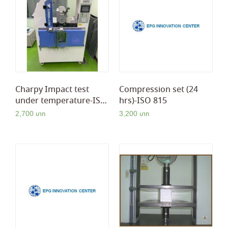
Charpy Impact test
Compression set (24
under temperature-ISO
hrs)-ISO 815
179
2,700
3,200