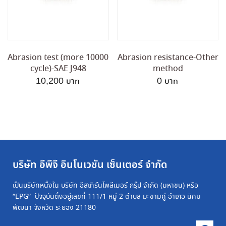
Abrasion test (more 10000
Abrasion resistance-Other
cycle)-SAE J948
method
10,200
0
บริษัท อีพีจี อินโนเวชัน เซ็นเตอร์ จำกัด
เป็นบริษัทหนึ่งใน บริษัท อีสเทิร์นโพลีเมอร์ กรุ๊ป จำกัด (มหาชน) หรือ
“EPG” ปัจจุบันตั้งอยู่เลขที่ 111/1 หมู่ 2 ตำบล มะขามคู่ อำเภอ นิคม
พัฒนา จังหวัด ระยอง 21180